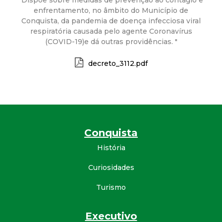
a
"Dispõe sobre medidas de prevenção ao contágio e
enfrentamento, no âmbito do Município de
M
Conquista, da pandemia de doença infecciosa viral
respiratória causada pelo agente Coronavírus
(COVID-19)e dá outras providências. "
u
decreto_3112.pdf
n
i
c
Conquista
i
História
p
Curiosidades
a
Turismo
l
Executivo