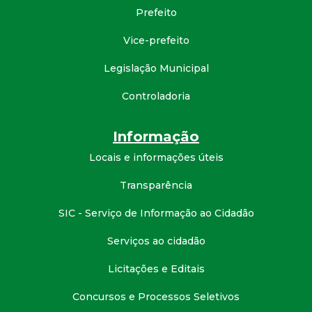
Prefeito
d
Vice-prefeito
e
Legislação Municipal
C
Controladoria
o
Informação
n
Locais e informações úteis
q
Transparência
SIC - Serviço de Informação ao Cidadão
u
Serviços ao cidadão
i
Licitações e Editais
s
Concursos e Processos Seletivos