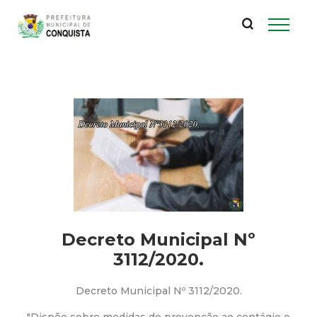
P
Pular
para
r
o
conteúdo
e
principal
f
e
i
t
Decreto Municipal Nº
u
3112/2020.
r
Decreto Municipal Nº 3112/2020.