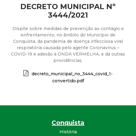
a
DECRETO MUNICIPAL Nº
M
3444/2021
u
Dispõe sobre medidas de prevenção ao contágio e
enfrentamento, no âmbito do Município de
Conquista, da pandemia de doença infecciosa viral
n
respiratória causada pelo agente Coronavírus –
COVID-19 e adesão à ONDA VERMELHA, e dá outras
i
providências.
c
decreto_municipal_no_3444_covid_1-
convertido.pdf
i
p
a
Conquista
l
História