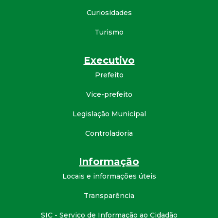
d
Curiosidades
Turismo
e
C
Executivo
Prefeito
o
Vice-prefeito
n
Legislação Municipal
q
Controladoria
u
Informação
i
Locais e informações úteis
Transparência
s
SIC - Serviço de Informação ao Cidadão