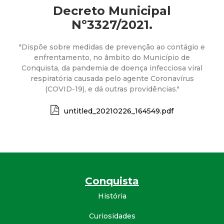
a
Decreto Municipal
M
Nº3327/2021.
u
"Dispõe sobre medidas de prevenção ao contágio e
enfrentamento, no âmbito do Município de
Conquista, da pandemia de doença infecciosa viral
n
respiratória causada pelo agente Coronavírus
(COVID-19), e dá outras providências."
i
untitled_20210226_164549.pdf
c
i
p
Conquista
a
História
l
Curiosidades