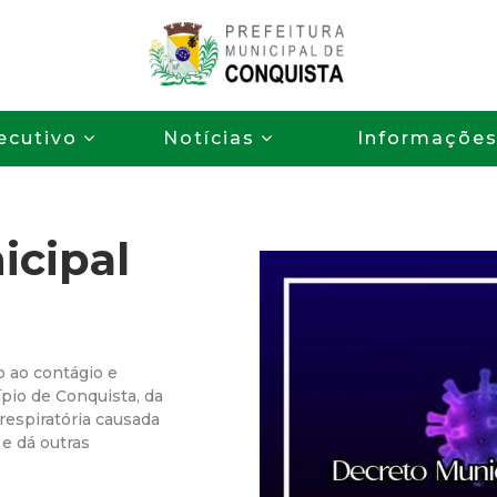
Pular
para
o
P
conteúdo
ecutivo
Notícias
Informaçõe
principal
r
e
icipal
f
e
i
 ao contágio e
pio de Conquista, da
t
respiratória causada
e dá outras
u