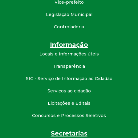
Vice-prefeito
d
Legislação Municipal
e
Controladoria
C
Informação
o
Locais e informações úteis
Transparência
n
SIC - Serviço de Informação ao Cidadão
q
Serviços ao cidadão
u
Licitações e Editais
i
Concursos e Processos Seletivos
s
Secretarias