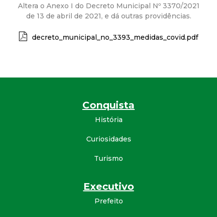
a
Altera o Anexo I do Decreto Municipal Nº 3370/2021
de 13 de abril de 2021, e dá outras providências.
M
decreto_municipal_no_3393_medidas_covid.pdf
u
n
i
Conquista
c
História
i
Curiosidades
Turismo
p
a
Executivo
Prefeito
l