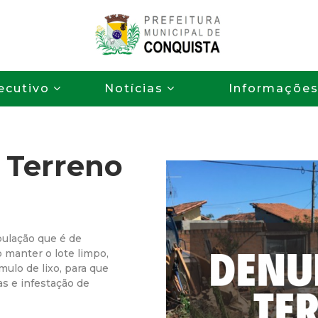
Pular
para
o
P
conteúdo
ecutivo
Notícias
Informaçõe
principal
r
e
 Terreno
f
e
i
pulação que é de
 manter o lote limpo,
t
ulo de lixo, para que
as e infestação de
u