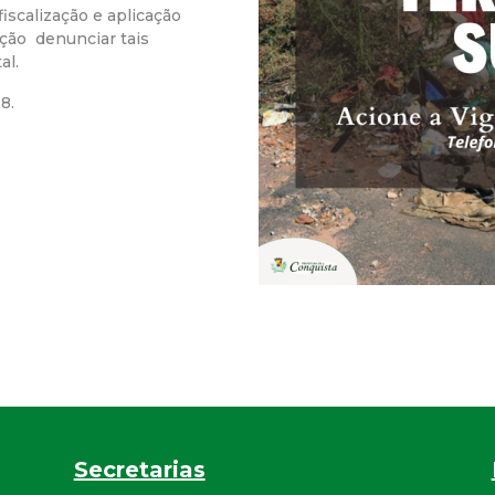
iscalização e aplicação
r
ção denunciar tais
al.
a
8.
M
u
n
i
c
i
p
Secretarias