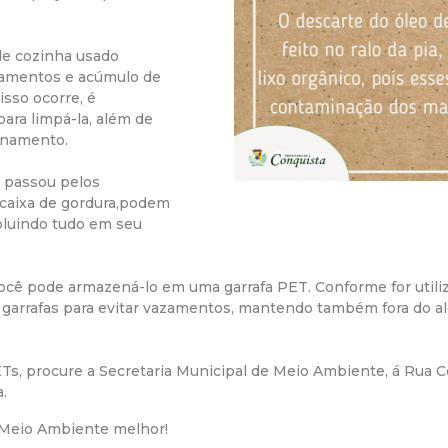
r
 de cozinha usado
a
amentos e acúmulo de
isso ocorre, é
ara limpá-la, além de
M
anamento.
u
e passou pelos
 caixa de gordura,podem
n
poluindo tudo em seu
i
o você pode armazená-lo em uma garrafa PET. Conforme for util
garrafas para evitar vazamentos, mantendo também fora do al
c
i
Ts, procure a Secretaria Municipal de Meio Ambiente, á Rua 
.
p
m Meio Ambiente melhor!