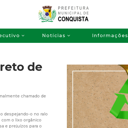
Pular
para
o
P
conteúdo
ecutivo
Notícias
Informaçõe
principal
r
e
reto de
f
e
i
rmalmente chamado de
t
eo despejando-o no ralo
o com o lixo orgânico
u
sa e prejuízos para o