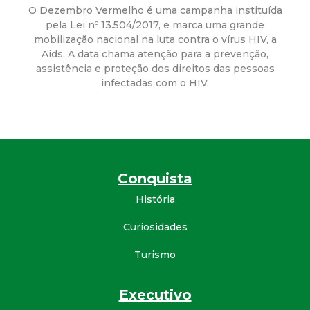
a
O Dezembro Vermelho é uma campanha instituída
pela Lei nº 13.504/2017, e marca uma grande
M
mobilização nacional na luta contra o vírus HIV, a
Aids. A data chama atenção para a prevenção,
u
assistência e proteção dos direitos das pessoas
infectadas com o HIV.
n
i
c
Conquista
i
História
p
Curiosidades
Turismo
a
Executivo
l