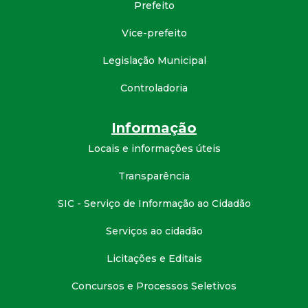
Prefeito
d
Vice-prefeito
e
Legislação Municipal
C
Controladoria
o
Informação
n
Locais e informações úteis
Transparência
q
SIC - Serviço de Informação ao Cidadão
u
Serviços ao cidadão
i
Licitações e Editais
s
Concursos e Processos Seletivos