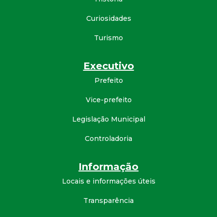
d
Curiosidades
e
Turismo
C
Executivo
Prefeito
o
Vice-prefeito
n
Legislação Municipal
q
Controladoria
u
Informação
i
Locais e informações úteis
s
Transparência