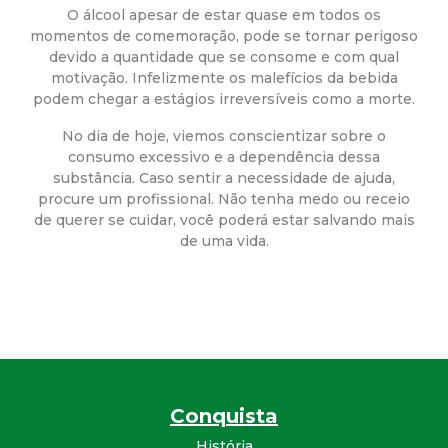
a
O álcool apesar de estar quase em todos os
momentos de comemoração, pode se tornar perigoso
M
devido a quantidade que se consome e com qual
motivação. Infelizmente os malefícios da bebida
u
podem chegar a estágios irreversíveis como a morte.
n
No dia de hoje, viemos conscientizar sobre o
consumo excessivo e a dependência dessa
substância. Caso sentir a necessidade de ajuda,
i
procure um profissional. Não tenha medo ou receio
de querer se cuidar, você poderá estar salvando mais
c
de uma vida.
i
p
a
Conquista
l
História