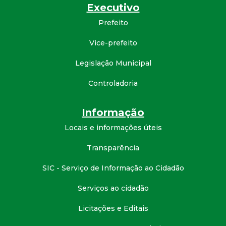
Executivo
d
Prefeito
e
Vice-prefeito
C
Legislação Municipal
Controladoria
o
n
Informação
Locais e informações úteis
q
Transparência
u
SIC - Serviço de Informação ao Cidadão
i
Serviços ao cidadão
s
Licitações e Editais