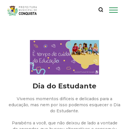
P
Pular
para
r
o
conteúdo
e
principal
f
e
i
Dia do Estudante
t
Vivemos momentos difíceis e delicados para a
u
educação, mas nem por isso podemos esquecer o Dia
do Estudante.
r
Parabéns a você, que não deixou de lado a vontade
de aprender, que buscou alternativas e conseguiu