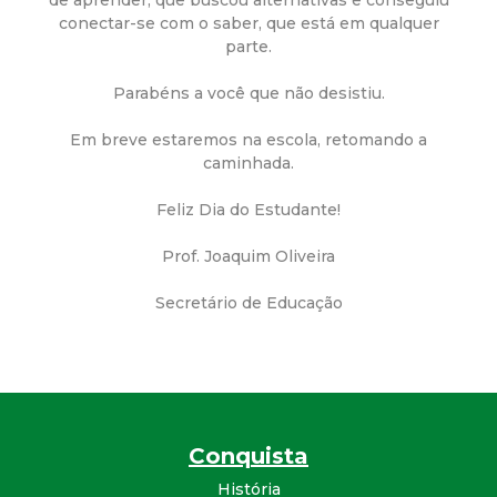
a
conectar-se com o saber, que está em qualquer
M
parte.
Parabéns a você que não desistiu.
u
Em breve estaremos na escola, retomando a
n
caminhada.
i
Feliz Dia do Estudante!
Prof. Joaquim Oliveira
c
Secretário de Educação
i
p
a
Conquista
l
História