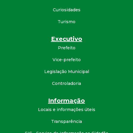
d
Curiosidades
e
Turismo
C
Executivo
Prefeito
o
Vice-prefeito
n
Legislação Municipal
q
Controladoria
u
Informação
i
Locais e informações úteis
s
Transparência