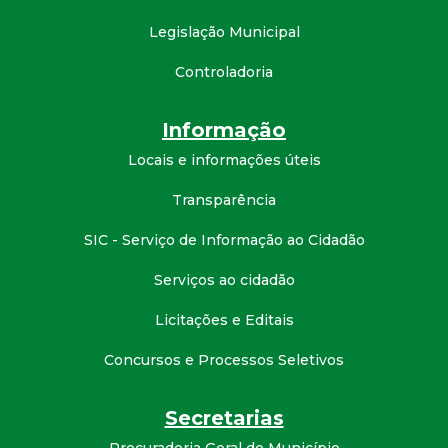
d
Legislação Municipal
e
Controladoria
C
Informação
Locais e informações úteis
o
Transparência
n
SIC - Serviço de Informação ao Cidadão
q
Serviços ao cidadão
u
Licitações e Editais
i
Concursos e Processos Seletivos
s
Secretarias