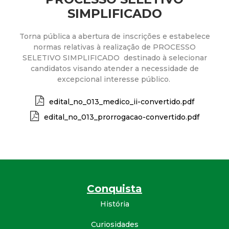
a
SIMPLIFICADO
M
Torna pública a abertura de inscrições e estabelece
u
normas relativas à realização de PROCESSO
SELETIVO SIMPLIFICADO destinado à selecionar
candidatos visando atender a necessidade de
n
excepcional interesse público.
i
edital_no_013_medico_ii-convertido.pdf
edital_no_013_prorrogacao-convertido.pdf
c
i
p
Conquista
a
História
l
Curiosidades