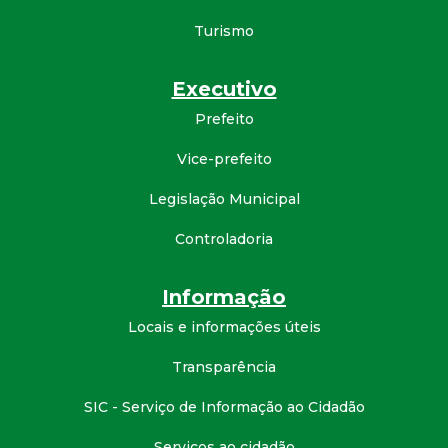
d
Turismo
e
Executivo
Prefeito
C
Vice-prefeito
o
Legislação Municipal
n
Controladoria
q
Informação
u
Locais e informações úteis
i
Transparência
SIC - Serviço de Informação ao Cidadão
s
Serviços ao cidadão