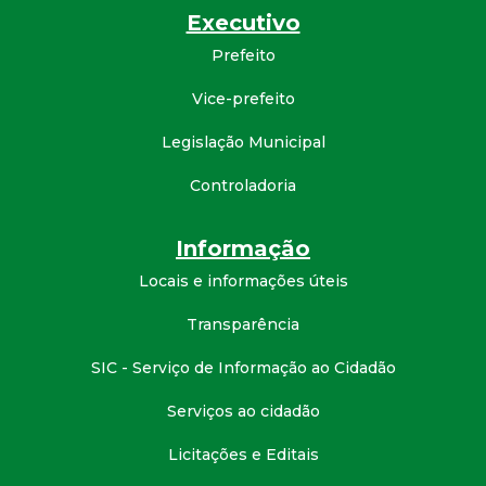
Executivo
d
Prefeito
e
Vice-prefeito
C
Legislação Municipal
o
Controladoria
n
Informação
Locais e informações úteis
q
Transparência
u
SIC - Serviço de Informação ao Cidadão
i
Serviços ao cidadão
s
Licitações e Editais