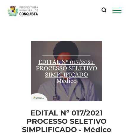
P
Pular
para
r
o
conteúdo
e
principal
f
e
i
t
u
EDITAL Nº 017/2021
r
PROCESSO SELETIVO
SIMPLIFICADO - Médico