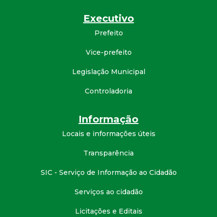
d
Executivo
Prefeito
e
Vice-prefeito
C
Legislação Municipal
o
Controladoria
n
Informação
q
Locais e informações úteis
u
Transparência
SIC - Serviço de Informação ao Cidadão
i
Serviços ao cidadão
s
Licitações e Editais