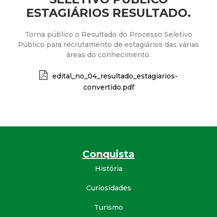
a
ESTAGIÁRIOS RESULTADO.
M
Torna público o Resultado do Processo Seletivo
u
Público para recrutamento de estagiários das várias
áreas do conhecimento.
n
edital_no_04_resultado_estagiarios-
convertido.pdf
i
c
i
Conquista
p
História
a
Curiosidades
l
Turismo