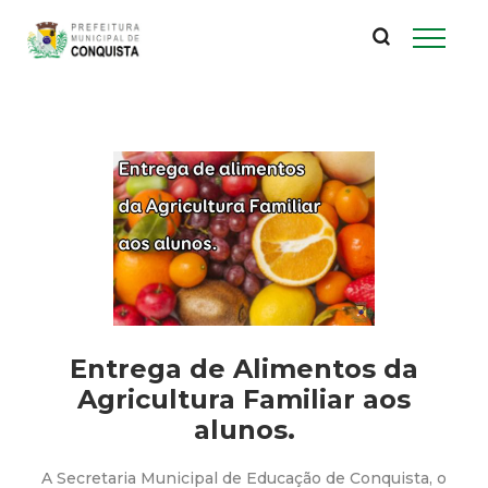
P
Pular
para
r
o
conteúdo
e
principal
f
e
i
t
Entrega de Alimentos da
u
Agricultura Familiar aos
alunos.
r
A Secretaria Municipal de Educação de Conquista, o