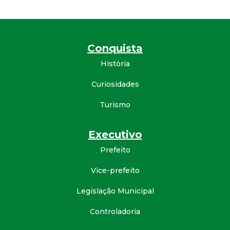
t
a
Conquista
M
História
G
Curiosidades
Turismo
Executivo
Prefeito
Vice-prefeito
Legislação Municipal
Controladoria