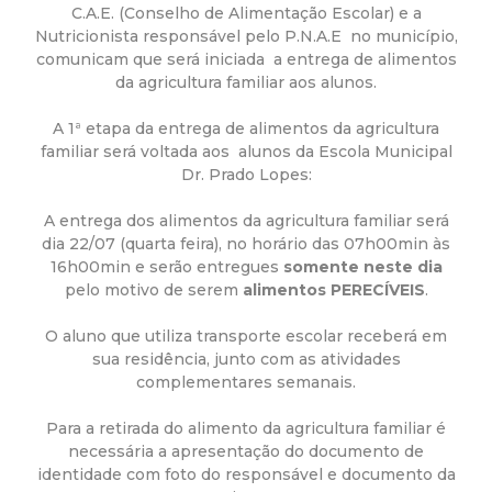
a
C.A.E. (Conselho de Alimentação Escolar) e a
Nutricionista responsável pelo P.N.A.E no município,
M
comunicam que será iniciada a entrega de alimentos
da agricultura familiar aos alunos.
u
A 1ª etapa da entrega de alimentos da agricultura
n
familiar será voltada aos alunos da Escola Municipal
Dr. Prado Lopes:
i
A entrega dos alimentos da agricultura familiar será
dia 22/07 (quarta feira), no horário das 07h00min às
c
16h00min e serão entregues
somente neste dia
pelo motivo de serem
alimentos PERECÍVEIS
.
i
O aluno que utiliza transporte escolar receberá em
sua residência, junto com as atividades
p
complementares semanais.
a
Para a retirada do alimento da agricultura familiar é
necessária a apresentação do documento de
l
identidade com foto do responsável e documento da