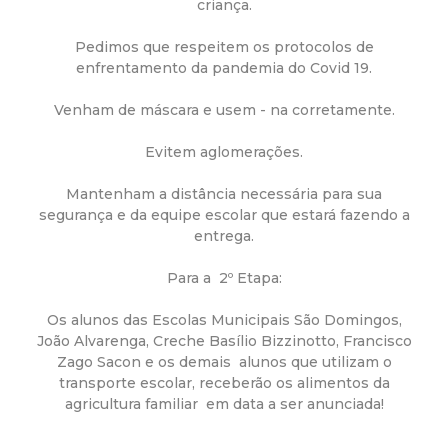
criança.
d
Pedimos que respeitem os protocolos de
enfrentamento da pandemia do Covid 19.
e
Venham de máscara e usem - na corretamente.
C
Evitem aglomerações.
o
Mantenham a distância necessária para sua
segurança e da equipe escolar que estará fazendo a
n
entrega.
q
Para a 2º Etapa:
u
Os alunos das Escolas Municipais São Domingos,
João Alvarenga, Creche Basílio Bizzinotto, Francisco
i
Zago Sacon e os demais alunos que utilizam o
transporte escolar, receberão os alimentos da
agricultura familiar em data a ser anunciada!
s