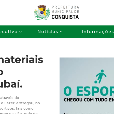
Pular
para
o
P
conteúdo
ecutivo
Notícias
Informaçõe
principal
r
e
ateriais
f
o
e
ubaí.
i
t
 através do
e Lazer, entregou, no
u
portivos, tais como
ampo e salão, rede de