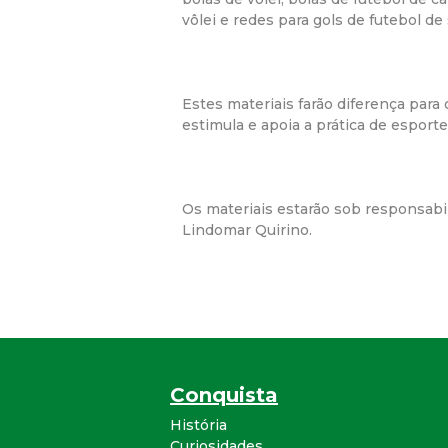
vôlei e redes para gols de futebol de 
Estes materiais farão diferença para 
estimula e apoia a prática de esporte
Os materiais estarão sob responsabi
Lindomar Quirino.
Conquista
História
Curiosidades