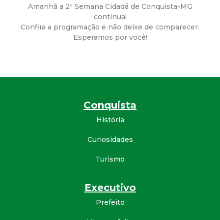
a
Amanhã a 2ª Semana Cidadã de Conquista-MG
continua!
M
Confira a programação e não deixe de comparecer.
Esperamos por você!
u
n
i
Conquista
c
História
i
Curiosidades
Turismo
p
a
Executivo
Prefeito
l