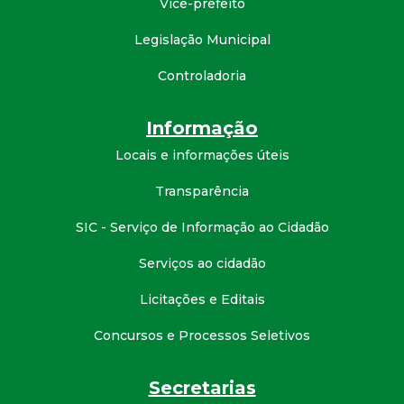
Vice-prefeito
d
Legislação Municipal
e
Controladoria
C
Informação
o
Locais e informações úteis
Transparência
n
SIC - Serviço de Informação ao Cidadão
q
Serviços ao cidadão
u
Licitações e Editais
i
Concursos e Processos Seletivos
s
Secretarias