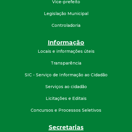
Vice-prefeito
d
Legislação Municipal
e
Controladoria
C
Informação
o
Locais e informações úteis
Transparência
n
SIC - Serviço de Informação ao Cidadão
q
Serviços ao cidadão
u
Licitações e Editais
i
Concursos e Processos Seletivos
s
Secretarias