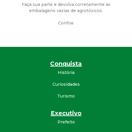
a
Faça sua parte e devolva corretamente as
embalagens vazias de agrotóxicos.
M
Confira:
u
n
i
Conquista
c
História
i
Curiosidades
Turismo
p
a
Executivo
Prefeito
l