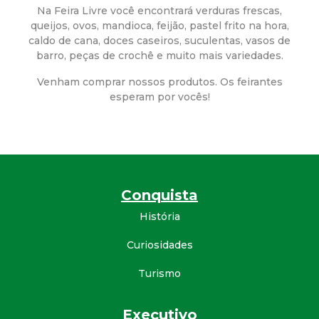
a
Na Feira Livre você encontrará verduras frescas,
queijos, ovos, mandioca, feijão, pastel frito na hora,
M
caldo de cana, doces caseiros, suculentas, vasos de
barro, peças de crochê e muito mais variedades.
u
Venham comprar nossos produtos. Os feirantes
n
esperam por vocês!
i
c
Conquista
i
História
p
Curiosidades
a
Turismo
l
Executivo