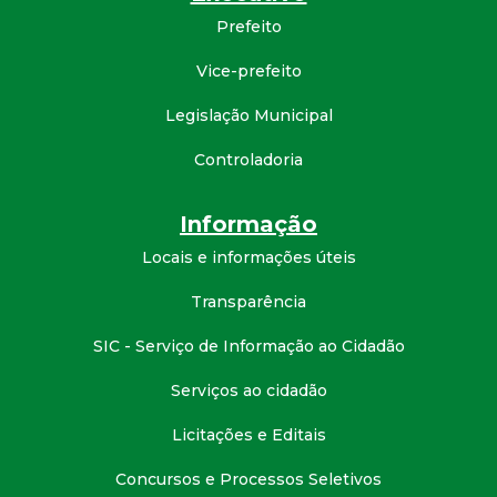
d
Prefeito
Vice-prefeito
e
Legislação Municipal
C
Controladoria
o
Informação
n
Locais e informações úteis
q
Transparência
u
SIC - Serviço de Informação ao Cidadão
Serviços ao cidadão
i
Licitações e Editais
s
Concursos e Processos Seletivos