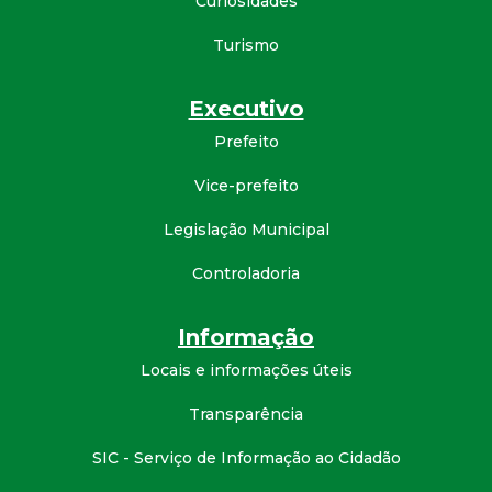
Curiosidades
d
Turismo
e
Executivo
C
Prefeito
o
Vice-prefeito
Legislação Municipal
n
Controladoria
q
Informação
u
Locais e informações úteis
i
Transparência
s
SIC - Serviço de Informação ao Cidadão