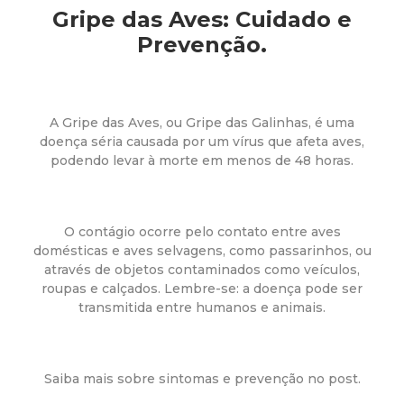
a
Gripe das Aves: Cuidado e
M
Prevenção.
u
A Gripe das Aves, ou Gripe das Galinhas, é uma
n
doença séria causada por um vírus que afeta aves,
podendo levar à morte em menos de 48 horas.
i
c
O contágio ocorre pelo contato entre aves
domésticas e aves selvagens, como passarinhos, ou
i
através de objetos contaminados como veículos,
roupas e calçados. Lembre-se: a doença pode ser
p
transmitida entre humanos e animais.
a
Saiba mais sobre sintomas e prevenção no post.
l