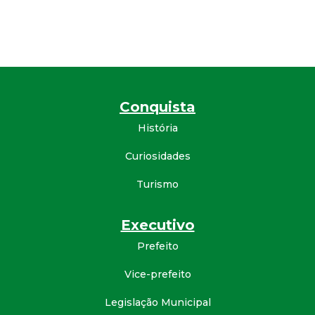
d
e
C
Conquista
o
História
n
Curiosidades
Turismo
q
u
Executivo
Prefeito
i
Vice-prefeito
s
Legislação Municipal