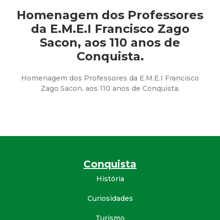
a
Homenagem dos Professores
M
da E.M.E.I Francisco Zago
Sacon, aos 110 anos de
u
Conquista.
n
Homenagem dos Professores da E.M.E.I Francisco
Zago Sacon, aos 110 anos de Conquista.
i
c
i
p
Conquista
História
a
Curiosidades
l
Turismo