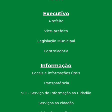
d
Executivo
e
Prefeito
C
Vice-prefeito
Legislação Municipal
o
Controladoria
n
Informação
q
Locais e informações úteis
u
Transparência
i
SIC - Serviço de Informação ao Cidadão
s
Serviços ao cidadão