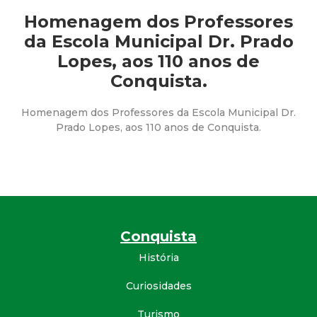
a
Homenagem dos Professores
M
da Escola Municipal Dr. Prado
Lopes, aos 110 anos de
u
Conquista.
n
Homenagem dos Professores da Escola Municipal Dr.
Prado Lopes, aos 110 anos de Conquista.
i
c
i
p
Conquista
História
a
Curiosidades
l
Turismo