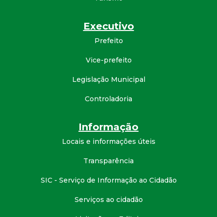
d
Executivo
e
Prefeito
C
Vice-prefeito
Legislação Municipal
o
Controladoria
n
Informação
q
Locais e informações úteis
u
Transparência
i
SIC - Serviço de Informação ao Cidadão
s
Serviços ao cidadão