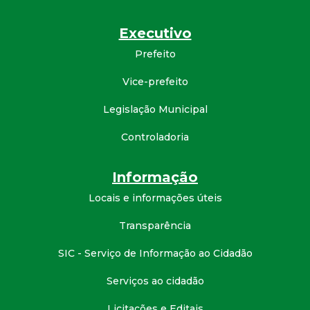
d
Executivo
e
Prefeito
Vice-prefeito
C
Legislação Municipal
o
Controladoria
n
Informação
q
Locais e informações úteis
u
Transparência
i
SIC - Serviço de Informação ao Cidadão
Serviços ao cidadão
s
Licitações e Editais