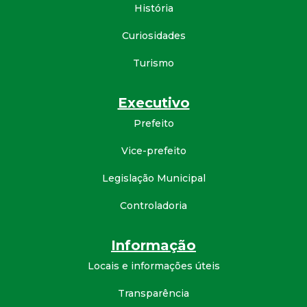
História
d
Curiosidades
e
Turismo
C
Executivo
o
Prefeito
n
Vice-prefeito
Legislação Municipal
q
Controladoria
u
Informação
i
Locais e informações úteis
s
Transparência