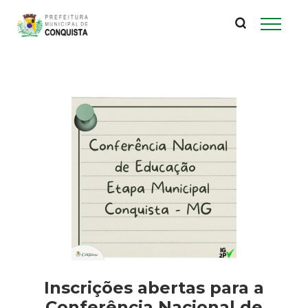
P
Pular
para
r
o
conteúdo
e
principal
f
e
i
t
u
r
Inscrições abertas para a
Conferência Nacional de