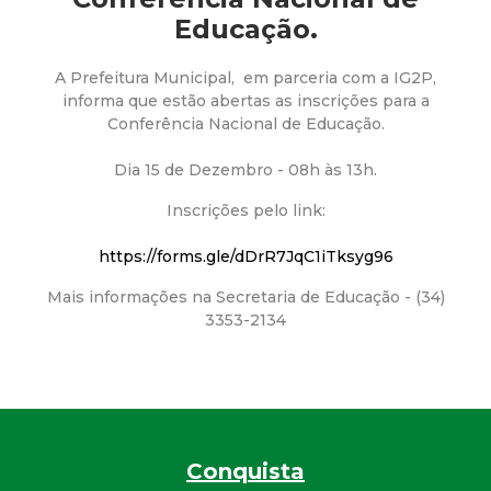
a
Educação.
M
A Prefeitura Municipal, em parceria com a IG2P,
u
informa que estão abertas as inscrições para a
Conferência Nacional de Educação.
n
Dia 15 de Dezembro - 08h às 13h.
i
Inscrições pelo link:
c
https://forms.gle/dDrR7JqC1iTksyg96
Mais informações na Secretaria de Educação - (34)
i
3353-2134
p
a
l
Conquista