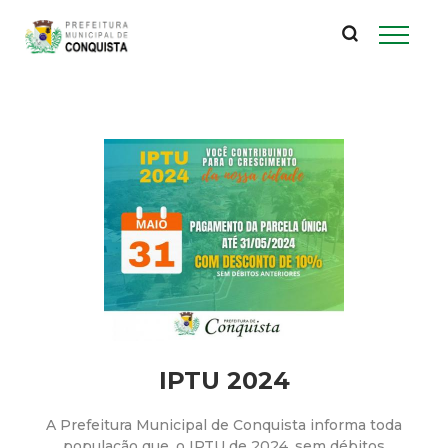
P
Pular
para
r
o
conteúdo
e
principal
f
e
i
t
u
IPTU 2024
r
A Prefeitura Municipal de Conquista informa toda
população que, o IPTU de 2024, sem débitos