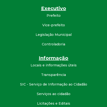
d
Executivo
Prefeito
e
Vice-prefeito
C
Legislação Municipal
o
Controladoria
n
Informação
q
Locais e informações úteis
u
Transparência
SIC - Serviço de Informação ao Cidadão
i
Serviços ao cidadão
s
Licitações e Editais