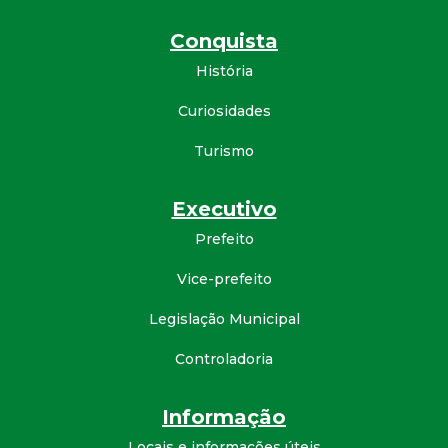
d
Conquista
História
e
Curiosidades
C
Turismo
o
Executivo
n
Prefeito
q
Vice-prefeito
u
Legislação Municipal
Controladoria
i
s
Informação
Locais e informações úteis