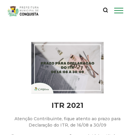
P
Pular
para
r
o
conteúdo
e
principal
f
e
i
t
ITR 2021
u
r
Atenção Contribuinte, fique atento ao prazo para
Declaração do ITR, de 16/08 a 30/09