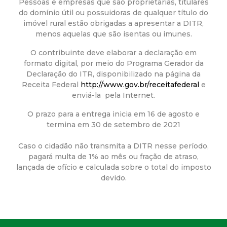
a
Pessoas e empresas que são proprietárias, titulares
do domínio útil ou possuidoras de qualquer título do
M
imóvel rural estão obrigadas a apresentar a DITR,
menos aquelas que são isentas ou imunes.
u
O contribuinte deve elaborar a declaração em
formato digital, por meio do Programa Gerador da
n
Declaração do ITR, disponibilizado na página da
Receita Federal
http://www.gov.br/receitafederal
e
i
enviá-la pela Internet.
O prazo para a entrega inicia em 16 de agosto e
c
termina em 30 de setembro de 2021
i
Caso o cidadão não transmita a DITR nesse período,
pagará multa de 1% ao mês ou fração de atraso,
p
lançada de ofício e calculada sobre o total do imposto
devido.
a
l