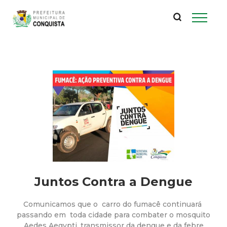
P
Pular
para
r
o
conteúdo
e
principal
f
e
i
t
u
Juntos Contra a Dengue
r
Comunicamos que o carro do fumacê continuará
passando em toda cidade para combater o mosquito
Aedes Aegypti, transmissor da dengue e da febre