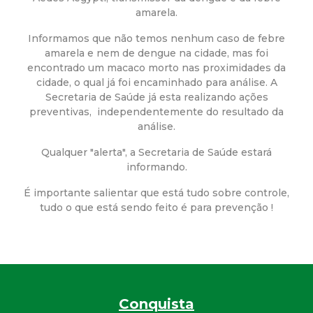
a
amarela.
M
Informamos que não temos nenhum caso de febre
amarela e nem de dengue na cidade, mas foi
u
encontrado um macaco morto nas proximidades da
cidade, o qual já foi encaminhado para análise. A
n
Secretaria de Saúde já esta realizando ações
preventivas, independentemente do resultado da
análise.
i
Qualquer "alerta", a Secretaria de Saúde estará
c
informando.
É importante salientar que está tudo sobre controle,
i
tudo o que está sendo feito é para prevenção !
p
a
l
Conquista