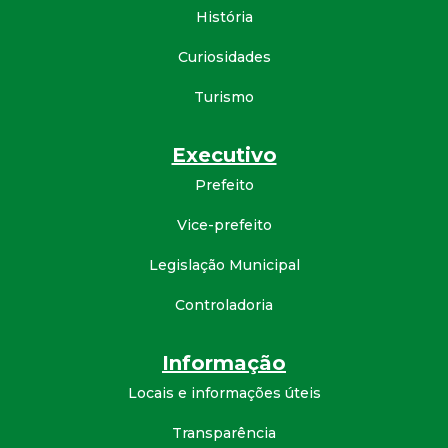
História
d
Curiosidades
e
Turismo
C
Executivo
o
Prefeito
n
Vice-prefeito
q
Legislação Municipal
Controladoria
u
i
Informação
Locais e informações úteis
s
Transparência