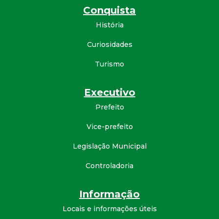
Conquista
d
História
e
Curiosidades
C
Turismo
o
Executivo
n
Prefeito
Vice-prefeito
q
Legislação Municipal
u
Controladoria
i
Informação
s
Locais e informações úteis