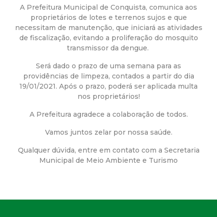
a
A Prefeitura Municipal de Conquista, comunica aos
proprietários de lotes e terrenos sujos e que
M
necessitam de manutenção, que iniciará as atividades
de fiscalização, evitando a proliferação do mosquito
u
transmissor da dengue.
n
Será dado o prazo de uma semana para as
providências de limpeza, contados a partir do dia
19/01/2021. Após o prazo, poderá ser aplicada multa
i
nos proprietários!
c
A Prefeitura agradece a colaboração de todos.
Vamos juntos zelar por nossa saúde.
i
Qualquer dúvida, entre em contato com a Secretaria
p
Municipal de Meio Ambiente e Turismo
a
l