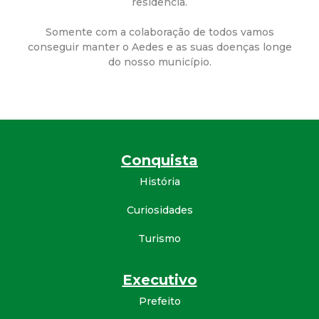
residência.
d
Somente com a colaboração de todos vamos
conseguir manter o Aedes e as suas doenças longe
e
do nosso município.
C
o
n
Conquista
História
q
Curiosidades
u
Turismo
i
Executivo
s
Prefeito