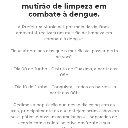
a
mutirão de limpeza em
M
combate à dengue.
u
A Prefeitura Municipal, por meio da vigilância
ambiental, realizará um mutirão de limpeza em
combate à dengue.
n
Fique atento aos dias que o mutirão vai passar perto
i
de você:
c
• Dia 08 de Junho - Distrito de Guaxima, a partir das
08h
i
• Dia 10 de Junho - Conquista - todos os bairros - a
partir das 08h
p
Pedimos a população que nesse dia coloquem os
a
lixos, principalmente os que estejam acumulados em
seus pátios e possam acumular água, separados de
l
acordo com a coleta seletiva em frente a sua