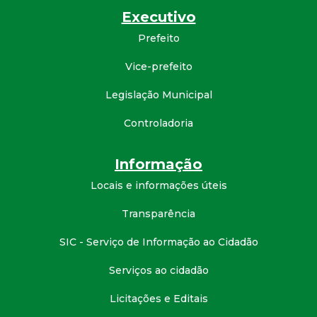
Executivo
d
Prefeito
e
Vice-prefeito
C
Legislação Municipal
o
Controladoria
n
Informação
Locais e informações úteis
q
Transparência
u
SIC - Serviço de Informação ao Cidadão
i
Serviços ao cidadão
s
Licitações e Editais