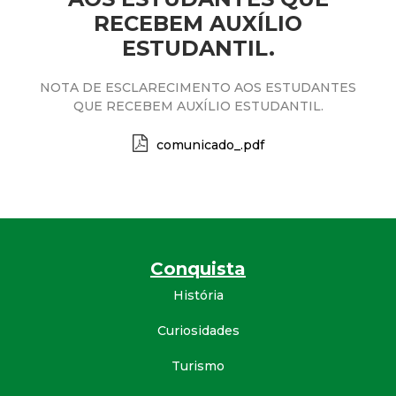
a
RECEBEM AUXÍLIO
M
ESTUDANTIL.
u
NOTA DE ESCLARECIMENTO AOS ESTUDANTES
QUE RECEBEM AUXÍLIO ESTUDANTIL.
n
comunicado_.pdf
i
c
i
Conquista
p
História
Curiosidades
a
Turismo
l