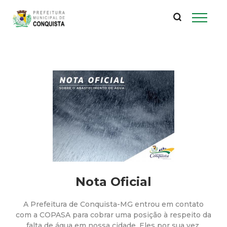
P
Pular
para
r
o
conteúdo
e
principal
f
e
i
t
u
Nota Oficial
r
A Prefeitura de Conquista-MG entrou em contato
com a COPASA para cobrar uma posição à respeito da
falta de água em nossa cidade. Eles por sua vez,