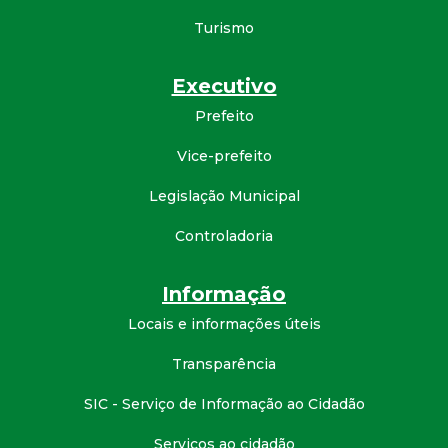
d
Turismo
e
Executivo
Prefeito
C
Vice-prefeito
o
Legislação Municipal
n
Controladoria
q
Informação
u
Locais e informações úteis
i
Transparência
SIC - Serviço de Informação ao Cidadão
s
Serviços ao cidadão