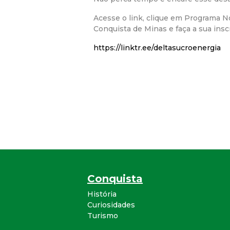
Acesse o link, clique em Programa N
Conquista de Minas e faça a sua insc
https://linktr.ee/deltasucroenergia
Conquista
História
Curiosidades
Turismo