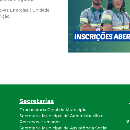
r
ovas Energias | Unidade
rição!
a
M
u
n
i
c
Secretarias
i
Procuradoria Geral do Município
Secretaria Municipal de Administração e
p
Recursos Humanos
Secretaria Municipal de Assistência Social