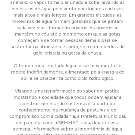
animais. O vapor torna o ar úmido e sobe, levando as
d
moléculas de água pelo vento para lugares cada vez
mais altos e mais longes. Em grandes altitudes, as
moléculas de água formam gotículas que se juntam
e
cada vez mais, formando nuvens. As nuvens se
mantêm no céu até o momento em que as gotas
C
começam a se tornar pesadas demais para se
sustentar na atmosfera e caem, seja como pedras de
o
gelo, cristais ou gotas de chuva.
n
O tempo todo, em todo lugar, esse movimento se
repete indefinidamente, alimentado pela energia do
sol, e se caracteriza como ciclo hidrológico.
q
Visando uma transformação do saber em prática,
u
mostrando a sociedade que todos podem ajudar a
construir um mundo sustentável a partir do
i
conhecimento, da mudança de posturas e do
compromisso com a cidadania, a Prefeitura Municipal,
em parceria com a SEMMAT, trará, durante esta
s
semana, informações sobre a importância da água