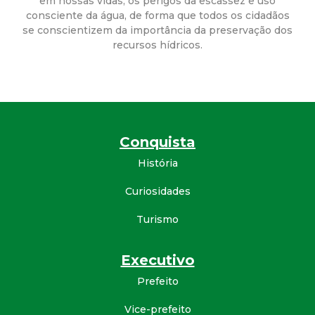
em nossas vidas, os perigos da escassez e uso
t
consciente da água, de forma que todos os cidadãos
se conscientizem da importância da preservação dos
a
recursos hídricos.
M
G
Conquista
História
Curiosidades
Turismo
Executivo
Prefeito
Vice-prefeito