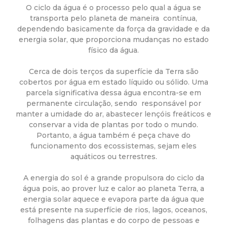
a
O ciclo da água é o processo pelo qual a água se
transporta pelo planeta de maneira contínua,
M
dependendo basicamente da força da gravidade e da
energia solar, que proporciona mudanças no estado
u
físico da água.
n
Cerca de dois terços da superfície da Terra são
cobertos por água em estado líquido ou sólido. Uma
parcela significativa dessa água encontra-se em
i
permanente circulação, sendo responsável por
manter a umidade do ar, abastecer lençóis freáticos e
c
conservar a vida de plantas por todo o mundo.
Portanto, a água também é peça chave do
i
funcionamento dos ecossistemas, sejam eles
aquáticos ou terrestres.
p
A energia do sol é a grande propulsora do ciclo da
água pois, ao prover luz e calor ao planeta Terra, a
a
energia solar aquece e evapora parte da água que
está presente na superfície de rios, lagos, oceanos,
l
folhagens das plantas e do corpo de pessoas e