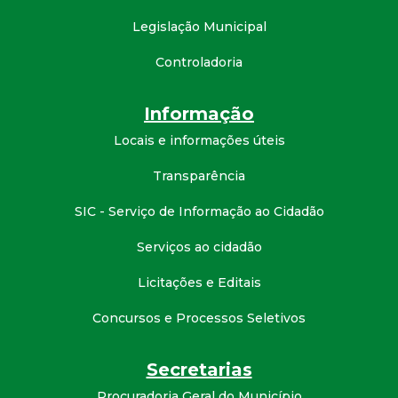
t
Legislação Municipal
a
Controladoria
M
Informação
G
Locais e informações úteis
Transparência
SIC - Serviço de Informação ao Cidadão
Serviços ao cidadão
Licitações e Editais
Concursos e Processos Seletivos
Secretarias
Procuradoria Geral do Município