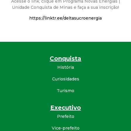
Acesse o link, clique em Programa Novas Energias |
d
Unidade Conquista de Minas e faça a sua inscrição!
https://linktr.ee/deltasucroenergia
e
C
o
Conquista
n
História
q
Curiosidades
Turismo
u
i
Executivo
Prefeito
s
Vice-prefeito