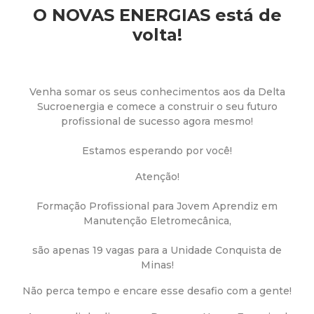
a
O NOVAS ENERGIAS está de
M
volta!
u
Venha somar os seus conhecimentos aos da Delta
n
Sucroenergia e comece a construir o seu futuro
profissional de sucesso agora mesmo!
i
Estamos esperando por você!
c
Atenção!
i
Formação Profissional para Jovem Aprendiz em
Manutenção Eletromecânica,
p
são apenas 19 vagas para a Unidade Conquista de
a
Minas!
Não perca tempo e encare esse desafio com a gente!
l