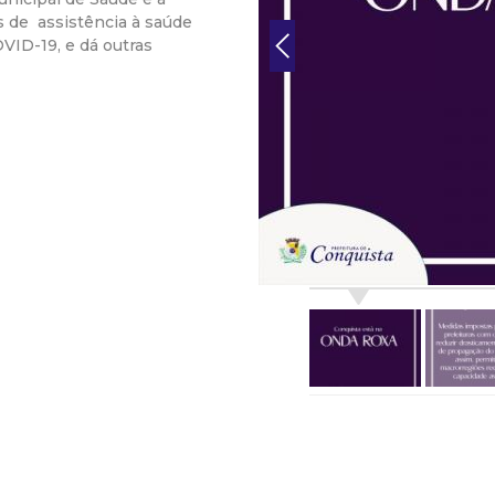
is de assistência à saúde
r
VID-19, e dá outras
a
M
u
n
i
c
i
p