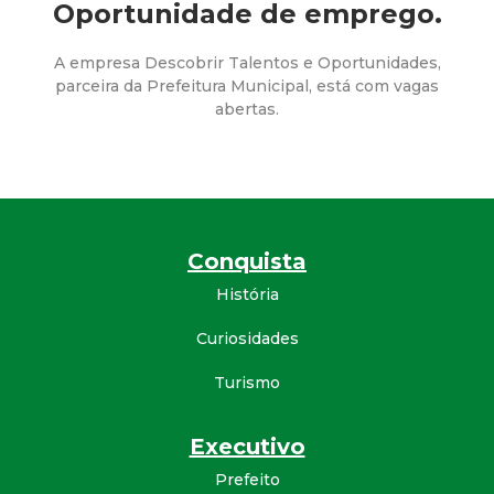
a
Oportunidade de emprego.
M
A empresa Descobrir Talentos e Oportunidades,
parceira da Prefeitura Municipal, está com vagas
u
abertas.
n
i
c
Conquista
História
i
Curiosidades
p
Turismo
a
Executivo
l
Prefeito