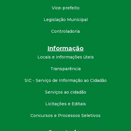
d
Vice-prefeito
Legislação Municipal
e
Controladoria
C
Informação
o
Locais e informações úteis
n
Transparência
q
SIC - Serviço de Informação ao Cidadão
u
Serviços ao cidadão
Licitações e Editais
i
Concursos e Processos Seletivos
s