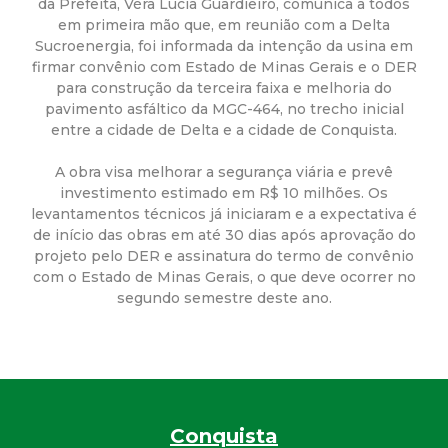
a
da Prefeita, Véra Lúcia Guardieiro, comunica a todos
em primeira mão que, em reunião com a Delta
M
Sucroenergia, foi informada da intenção da usina em
firmar convênio com Estado de Minas Gerais e o DER
u
para construção da terceira faixa e melhoria do
pavimento asfáltico da MGC-464, no trecho inicial
entre a cidade de Delta e a cidade de Conquista.
n
A obra visa melhorar a segurança viária e prevê
i
investimento estimado em R$ 10 milhões. Os
levantamentos técnicos já iniciaram e a expectativa é
c
de início das obras em até 30 dias após aprovação do
projeto pelo DER e assinatura do termo de convênio
com o Estado de Minas Gerais, o que deve ocorrer no
i
segundo semestre deste ano.
p
a
l
Conquista