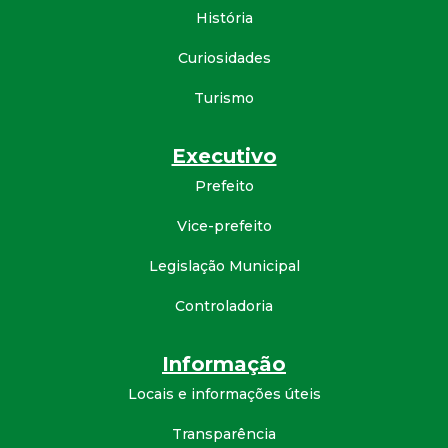
História
d
Curiosidades
e
Turismo
C
Executivo
o
Prefeito
n
Vice-prefeito
q
Legislação Municipal
Controladoria
u
i
Informação
Locais e informações úteis
s
Transparência