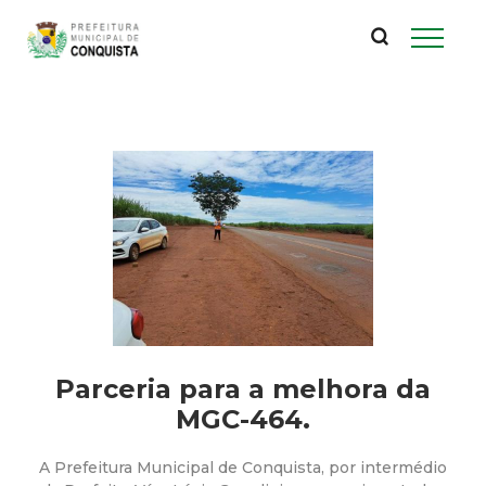
P
Pular
para
r
o
conteúdo
e
principal
f
e
i
t
u
Parceria para a melhora da
MGC-464.
r
A Prefeitura Municipal de Conquista, por intermédio