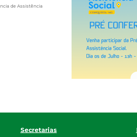
ncia de Assistência
r
a
M
u
n
i
c
i
p
Secretarias