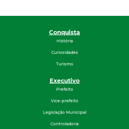
d
e
Conquista
C
História
o
Curiosidades
n
Turismo
q
Executivo
Prefeito
u
Vice-prefeito
i
Legislação Municipal
s
Controladoria