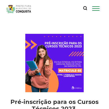
P
Pular
para
r
o
conteúdo
e
principal
f
e
i
t
u
r
Pré-inscrição para os Cursos
Técnicos 2023.