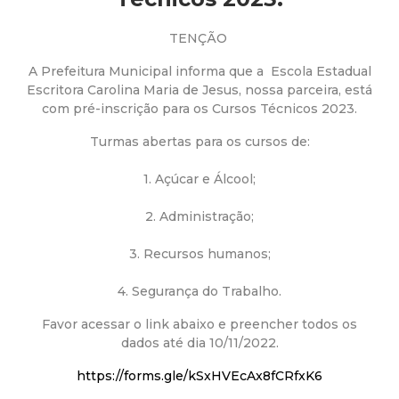
a
M
TENÇÃO
A Prefeitura Municipal informa que a Escola Estadual
u
Escritora Carolina Maria de Jesus, nossa parceira, está
com pré-inscrição para os Cursos Técnicos 2023.
n
Turmas abertas para os cursos de:
i
1. Açúcar e Álcool;
c
2. Administração;
i
3. Recursos humanos;
4. Segurança do Trabalho.
p
Favor acessar o link abaixo e preencher todos os
a
dados até dia 10/11/2022.
https://forms.gle/kSxHVEcAx8fCRfxK6
l