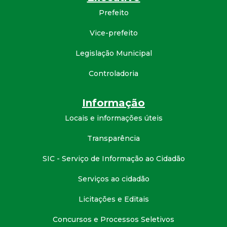
d
Prefeito
Vice-prefeito
e
Legislação Municipal
C
Controladoria
o
Informação
n
Locais e informações úteis
q
Transparência
u
SIC - Serviço de Informação ao Cidadão
Serviços ao cidadão
i
Licitações e Editais
s
Concursos e Processos Seletivos