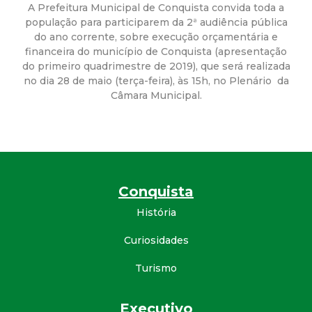
a
A Prefeitura Municipal de Conquista convida toda a
população para participarem da 2ª audiência pública
M
do ano corrente, sobre execução orçamentária e
financeira do município de Conquista (apresentação
u
do primeiro quadrimestre de 2019), que será realizada
no dia 28 de maio (terça-feira), às 15h, no Plenário da
n
Câmara Municipal.
i
c
Conquista
i
História
p
Curiosidades
a
Turismo
l
Executivo