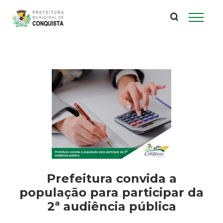
P
Pular
para
r
o
conteúdo
e
principal
f
e
i
t
u
Prefeitura convida a
população para participar da
r
2ª audiência pública