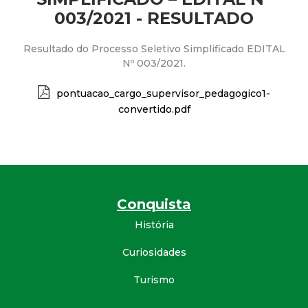
a
003/2021 - RESULTADO
M
Resultado do Processo Seletivo Simplificado EDITAL
u
Nº 003/2021.
n
pontuacao_cargo_supervisor_pedagogico1-
convertido.pdf
i
c
i
Conquista
História
p
Curiosidades
a
Turismo
l