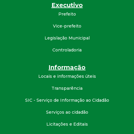
Executivo
d
Prefeito
e
Vice-prefeito
C
Legislação Municipal
Controladoria
o
n
Informação
Locais e informações úteis
q
Transparência
u
SIC - Serviço de Informação ao Cidadão
i
Serviços ao cidadão
s
Licitações e Editais