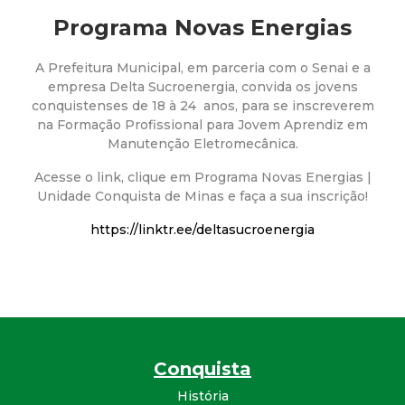
a
Programa Novas Energias
M
A Prefeitura Municipal, em parceria com o Senai e a
u
empresa Delta Sucroenergia, convida os jovens
conquistenses de 18 à 24 anos, para se inscreverem
n
na Formação Profissional para Jovem Aprendiz em
Manutenção Eletromecânica.
i
Acesse o link, clique em Programa Novas Energias |
Unidade Conquista de Minas e faça a sua inscrição!
c
https://linktr.ee/deltasucroenergia
i
p
a
Conquista
l
História