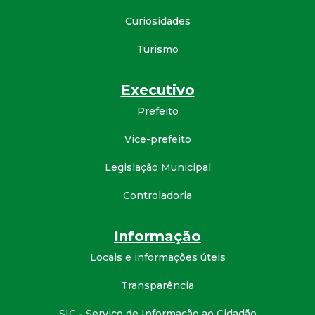
d
Curiosidades
Turismo
e
C
Executivo
Prefeito
o
Vice-prefeito
n
Legislação Municipal
q
Controladoria
u
Informação
i
Locais e informações úteis
Transparência
s
SIC - Serviço de Informação ao Cidadão