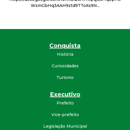
WxmGbHq3AAH9ztd9TToXs9N...
d
e
C
Conquista
o
História
n
Curiosidades
q
Turismo
u
Executivo
Prefeito
i
Vice-prefeito
s
Legislação Municipal