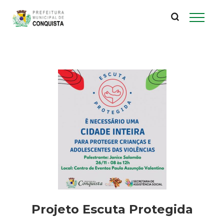
P
Pular
para
r
o
conteúdo
e
principal
f
e
i
t
u
r
Projeto Escuta Protegida