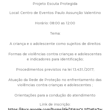
a
Projeto Escuta Protegida
M
Local: Centro de Eventos Paulo Assunção Valentino
u
Horário: 08:00 as 12:00
n
Tema:
A criança e o adolescente como sujeitos de direitos
i
Formas de violências contra crianças e adolescentes
c
e indicadores para identificação;
i
Procedimentos previstos na lei 13.431./2017;
Atuação da Rede de Proteção no enfrentamento das
p
violências contra crianças e adolescentes ;
a
Orientações para a condução do atendimento
l
Link de inscrição:
https://docs.google.com/forms/d/e/1FAIpQLSfTqEp7w