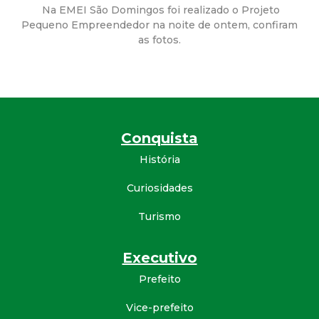
a
Na EMEI São Domingos foi realizado o Projeto
Pequeno Empreendedor na noite de ontem, confiram
M
as fotos.
u
n
i
Conquista
História
c
Curiosidades
i
Turismo
p
Executivo
a
Prefeito
l
Vice-prefeito