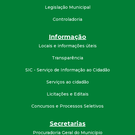
Legislação Municipal
d
Controladoria
e
Informação
C
Locais e informações úteis
o
Transparência
n
SIC - Serviço de Informação ao Cidadão
q
Serviços ao cidadão
Licitações e Editais
u
Concursos e Processos Seletivos
i
Secretarias
s
Procuradoria Geral do Município