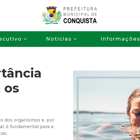
Pular
para
o
P
conteúdo
ecutivo
Notícias
Informaçõe
principal
r
e
tância
f
 os
e
i
t
po dos organismos e, por
al, é fundamental para a
u
cas.