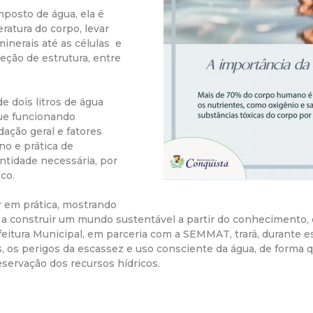
posto de água, ela é
r
ratura do corpo, levar
minerais até as células e
a
teção de estrutura, entre
M
e dois litros de água
nue funcionando
u
ação geral e fatores
no e prática de
n
antidade necessária, por
co.
i
 em prática, mostrando
c
 a construir um mundo sustentável a partir do conhecimento,
eitura Municipal, em parceria com a SEMMAT, trará, durante 
, os perigos da escassez e uso consciente da água, de forma 
i
servação dos recursos hídricos.
p