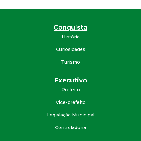
a
M
Conquista
u
História
n
Curiosidades
i
Turismo
c
Executivo
i
Prefeito
Vice-prefeito
p
Legislação Municipal
a
Controladoria
l