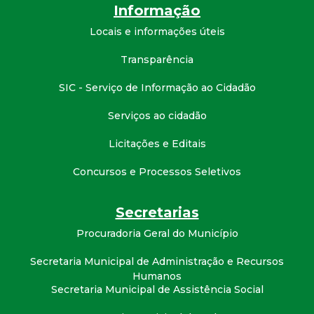
Informação
d
Locais e informações úteis
e
Transparência
C
SIC - Serviço de Informação ao Cidadão
Serviços ao cidadão
o
Licitações e Editais
n
Concursos e Processos Seletivos
q
Secretarias
u
Procuradoria Geral do Município
i
Secretaria Municipal de Administração e Recursos
Humanos
s
Secretaria Municipal de Assistência Social