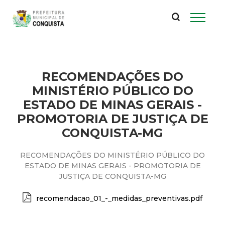
P
Pular
para
r
o
conteúdo
e
principal
RECOMENDAÇÕES DO
f
MINISTÉRIO PÚBLICO DO
e
ESTADO DE MINAS GERAIS -
PROMOTORIA DE JUSTIÇA DE
i
CONQUISTA-MG
t
RECOMENDAÇÕES DO MINISTÉRIO PÚBLICO DO
ESTADO DE MINAS GERAIS - PROMOTORIA DE
u
JUSTIÇA DE CONQUISTA-MG
r
recomendacao_01_-_medidas_preventivas.pdf