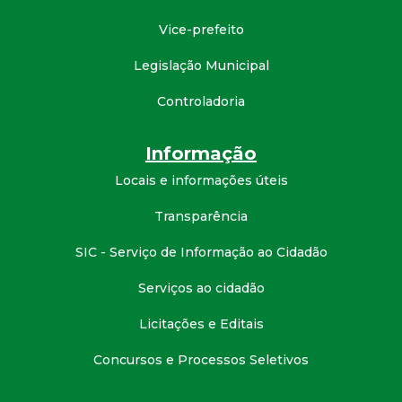
d
Vice-prefeito
e
Legislação Municipal
Controladoria
C
o
Informação
Locais e informações úteis
n
Transparência
q
SIC - Serviço de Informação ao Cidadão
u
Serviços ao cidadão
i
Licitações e Editais
Concursos e Processos Seletivos
s