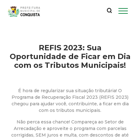
P
Pular
para
r
o
conteúdo
e
principal
REFIS 2023: Sua
f
Oportunidade de Ficar em Dia
e
com os Tributos Municipais!
i
É hora de regularizar sua situação tributária! O
t
Programa de Recuperação Fiscal 2023 (REFIS 2023)
chegou para ajudar você, contribuinte, a ficar em dia
u
com os tributos municipais.
Não perca essa chance! Compareça ao Setor de
r
Arrecadação e aproveite o programa com parcelas
corrigidas, SEM juros e multa, com descontos de até