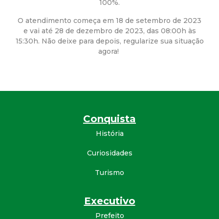
a
100%.
M
O atendimento começa em 18 de setembro de 2023
e vai até 28 de dezembro de 2023, das 08:00h às
15:30h. Não deixe para depois, regularize sua situação
u
agora!
n
i
c
Conquista
História
i
Curiosidades
p
Turismo
a
Executivo
l
Prefeito