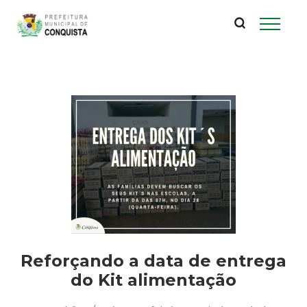
P
Pular
para
r
o
conteúdo
e
principal
f
e
i
t
u
Reforçando a data de entrega
r
do Kit alimentação