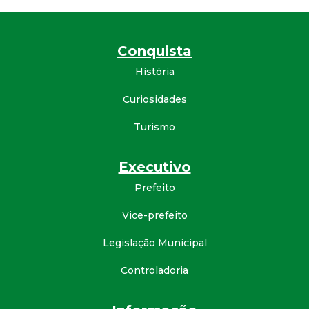
d
Conquista
e
História
C
Curiosidades
o
Turismo
n
Executivo
q
Prefeito
Vice-prefeito
u
Legislação Municipal
i
Controladoria
s