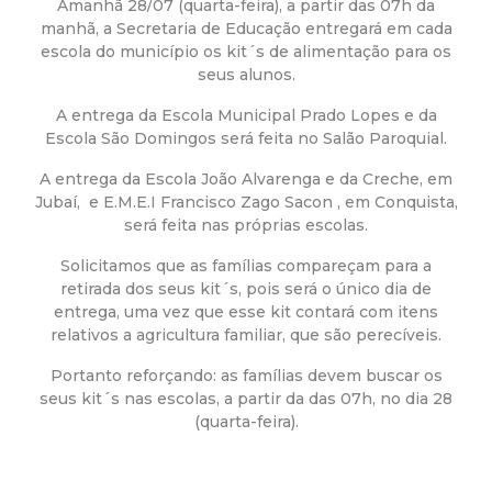
a
Amanhã 28/07 (quarta-feira), a partir das 07h da
manhã, a Secretaria de Educação entregará em cada
M
escola do município os kit´s de alimentação para os
seus alunos.
u
A entrega da Escola Municipal Prado Lopes e da
Escola São Domingos será feita no Salão Paroquial.
n
A entrega da Escola João Alvarenga e da Creche, em
Jubaí, e E.M.E.I Francisco Zago Sacon , em Conquista,
i
será feita nas próprias escolas.
c
Solicitamos que as famílias compareçam para a
retirada dos seus kit´s, pois será o único dia de
i
entrega, uma vez que esse kit contará com itens
relativos a agricultura familiar, que são perecíveis.
p
Portanto reforçando: as famílias devem buscar os
seus kit´s nas escolas, a partir da das 07h, no dia 28
a
(quarta-feira).
l